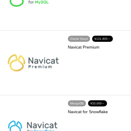
Oracle Cloud
¥131,800～
Navicat Premium
MongoDB
¥33,000～
Navicat for Snowflake