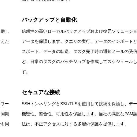
バックアップと自動化
提供し
信頼性の高いローカルバックアップおよび復元ソリューシ
備えた
データを保護します。クエリの実行、データのインポート
スポート、データの転送、タスク完了時の通知メールの受
ど、日常のタスクのバッチジョブを作成してスケジュール
す。
セキュアな接続
Iワー
SSHトンネリングとSSL/TLSを使用して接続を保護し、デ
に同期
機密性、整合性、可用性を保証します。当社の高度なPAM
でも同
法は、不正アクセスに対する多層の保護を提供します。