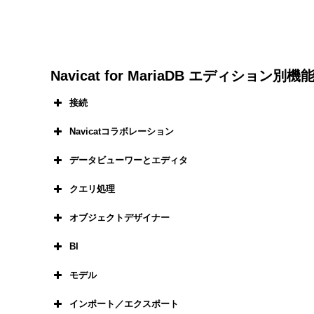
Navicat for MariaDB エディション別
接続
Navicatコラボレーション
データビューワーとエディタ
MariaDB5.1以上
クエリ処理
コラボレーション：プロジェクトの作
AmazonAWS、MicrosoftAzure、Ten
オブジェクトデザイナー
グリッドビュ
接続設定、クエリ、スニペット、バーチ
セキュア接続：SSH、HTTPトンネルと
BI
構文の強調表示機能付きのクエリ
フォームビュ
BIワークスペース、モデルワー
モデル
PAM認証
データベースオブジェクト設計ツ
コードコンプリーション(Codecomple
データプロファイ
インポート／エクスポート
一元的な接続管理
20種類を超えるチャートタイプ