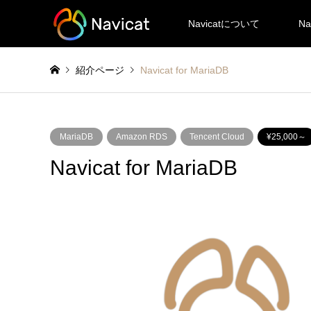
Navicatについて
Na
紹介ページ
Navicat for MariaDB
MariaDB
Amazon RDS
Tencent Cloud
¥25,000～
Navicat for MariaDB