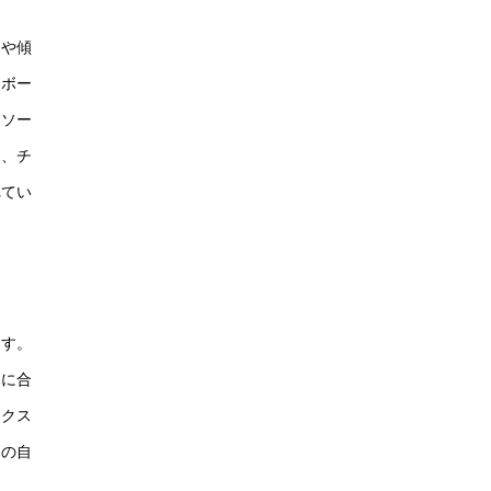
ンや傾
​ボー
タソー
り、チ
れてい
ます。
みに合
エクス
めの自