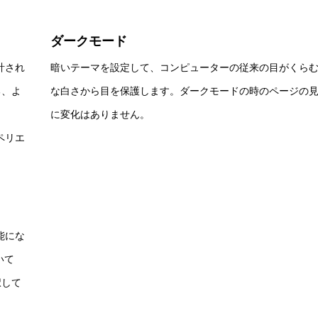
ダークモード
計され
暗いテーマを設定して、コンピューターの従来の目がくら
る、よ
な白さから目を保護します。ダークモードの時のページの
。
に変化はありません。
ペリエ
能にな
いて
択して