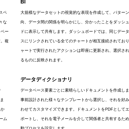
BI
スペ
大規模なデータセットの視覚的な表現を作成して、パター
々な
向、データ間の関係を明らかにし、分かったことをダッシュ​
タベー
ドに表示して共有します。ダッシュボードでは、同じデー
す。複
スにリンクされている全てのチャートが相互接続されてお
ャートで実行されたアクションは即座に更新され、選択さ
るものに反映されます。
データディクショナリ
で
データベース要素ごとに素晴らしいドキュメントを作成し
しま
事前設計された様々なテンプレートから選択し、それを好
果か
わせてカスタマイズできます。ドキュメントをPDFとして
シーム
ポートし、それを電子メールを介して関係者と共有するた
動プロセスを設定します。