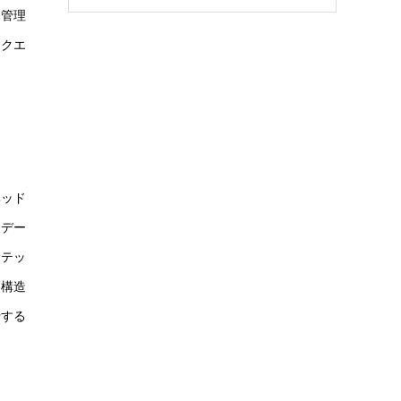
を管理
なクエ
ヘッド
。デー
ステッ
と構造
行する