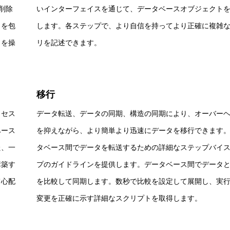
削除
いインターフェイスを通じて、データベースオブジェクト
タを包
します。各ステップで、より自信を持ってより正確に複雑
トを操
リを記述できます。
移行
ロセス
データ転送、データの同期、構造の同期により、オーバー
ベース
を抑えながら、より簡単より迅速にデータを移行できます
た、一
タベース間でデータを転送するための詳細なステップバイ
構築す
プのガイドラインを提供します。データベース間でデータ
て心配
を比較して同期します。数秒で比較を設定して展開し、実
変更を正確に示す詳細なスクリプトを取得します。