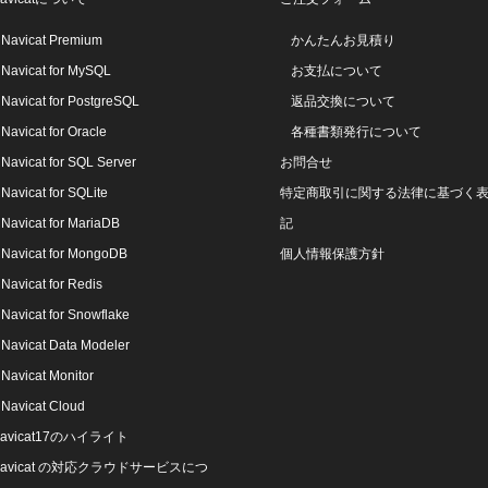
Navicat Premium
かんたんお見積り
Navicat for MySQL
お支払について
Navicat for PostgreSQL
返品交換について
Navicat for Oracle
各種書類発行について
Navicat for SQL Server
お問合せ
Navicat for SQLite
特定商取引に関する法律に基づく
Navicat for MariaDB
記
Navicat for MongoDB
個人情報保護方針
Navicat for Redis
Navicat for Snowflake
Navicat Data Modeler
Navicat Monitor
Navicat Cloud
avicat17のハイライト
Navicat の対応クラウドサービスにつ