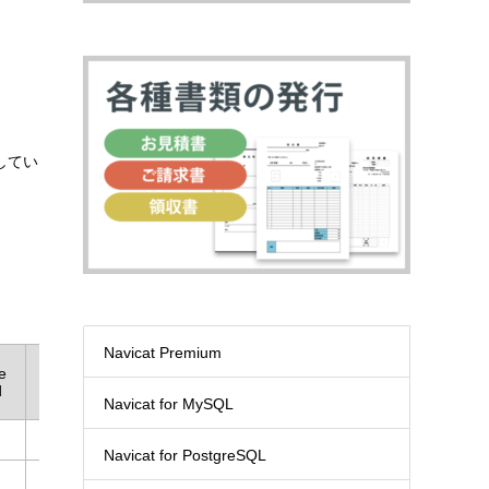
応してい
Navicat Premium
e
Google
Alibaba
Tencent
Huawei
Mong
d
Memorystore
Cloud
Cloud
Cloud
Atla
Navicat for MySQL
●
●
●
●
●
Navicat for PostgreSQL
●
●
●