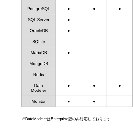
PostgreSQL
●
●
●
SQL Server
●
OracleDB
●
SQLite
MariaDB
●
MongoDB
Redis
Data
●
●
●
Modeler
Monitor
●
●
※DataModelerはEnterprise版のみ対応しております