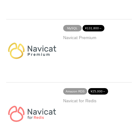
MySQL
¥131,800～
Navicat Premium
Amazon RDS
¥25,000～
Navicat for Redis