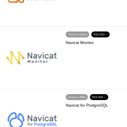
Tencent Cloud
¥33,000～
Navicat Monitor
Amazon RDS
¥33,000～
Navicat for PostgreSQL