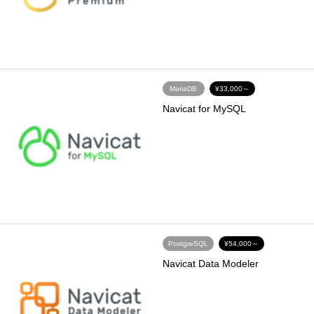
MariaDB
¥33,000～
Navicat for MySQL
PostgreSQL
¥54,000～
Navicat Data Modeler