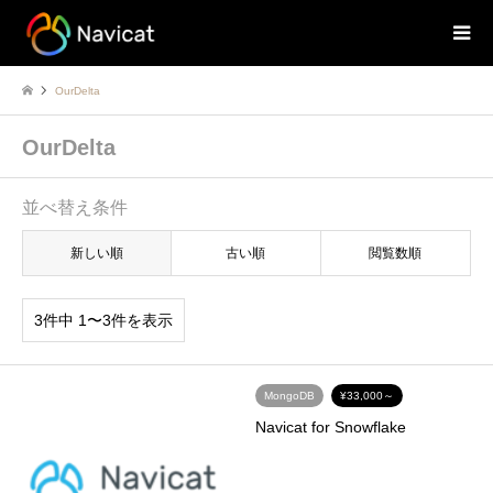
OurDelta
OurDelta
並べ替え条件
新しい順
古い順
閲覧数順
3件中 1〜3件を表示
MongoDB
¥33,000～
Navicat for Snowflake