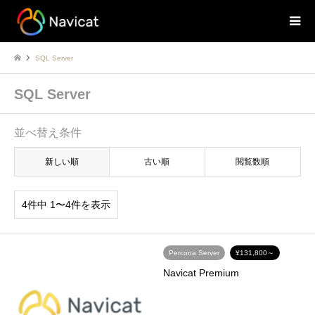
SQL Server
SQL Server
並べ替え条件
新しい順
古い順
閲覧数順
4件中 1〜4件を表示
Percona Server
¥131,800～
Navicat Premium